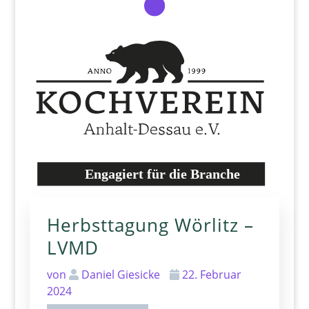
Herbsttagung Wörlitz –
Frühjahrstagung
LVMD
Chemnitz – LVMD
von
Daniel Giesicke
22. Februar
von
lutz
3. Februar 2025
2024