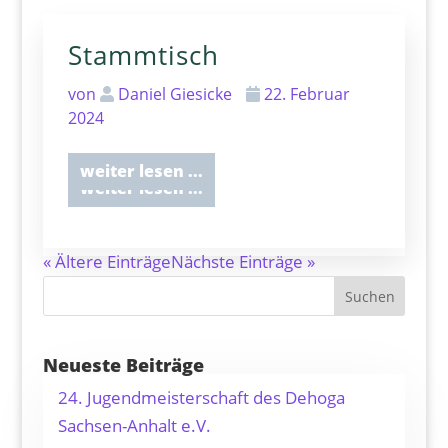
Stammtisch
Stammtisch Feinherb
Weinbar
von
Daniel Giesicke
22. Februar
2024
von
lutz
22. Februar 2024
weiter lesen ...
weiter lesen ...
« Ältere Einträge
Nächste Einträge »
Suchen
Neueste Beiträge
24. Jugendmeisterschaft des Dehoga
Sachsen-Anhalt e.V.