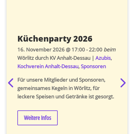
Küchenparty 2026
S
16. November 2026
@ 17:00
- 22:00
beim
24.
Wörlitz
durch KV Anhalt-Dessau
|
Azubis
,
See
Kochverein Anhalt-Dessau
,
Sponsoren
Anh
Anh
Für unsere Mitglieder und Sponsoren, 
 
gemeinsames Kegeln in Wörlitz, für 
Tou
leckere Speisen und Getränke ist gesorgt.
Zei
Gril
Weitere Infos