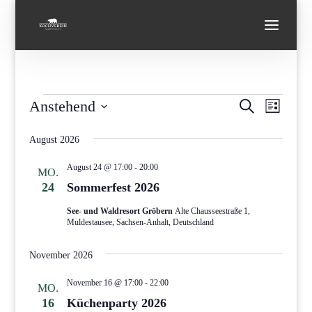
Veranstaltungen
Verans
Vera
Anstehend
Suche
Liste
Ansi
Suche
Datum
Navi
und
August 2026
wählen.
Ansicht
August 24 @ 17:00
-
20:00
MO.
Navigat
24
Sommerfest 2026
See- und Waldresort Gröbern
Alte Chausseestraße 1,
Muldestausee, Sachsen-Anhalt, Deutschland
November 2026
November 16 @ 17:00
-
22:00
MO.
16
Küchenparty 2026