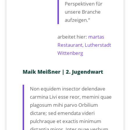
Perspektiven für
unsere Branche
aufzeigen.“
arbeitet hier:
martas
Restaurant, Lutherstadt
Wittenberg
Maik Meißner | 2.⁠ ⁠Jugendwart
Non equidem insector delendave
carmina Livi esse reor, memini quae
plagosum mihi parvo Orbilium
dictare; sed emendata videri
pulchraque et exactis minimum
distantia miror. Inter quae verbum