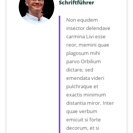
⁠Schriftführer
Non equidem
insector delendave
carmina Livi esse
reor, memini quae
plagosum mihi
parvo Orbilium
dictare; sed
emendata videri
pulchraque et
exactis minimum
distantia miror. Inter
quae verbum
emicuit si forte
decorum, et si