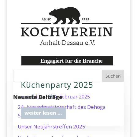
Suchen
Küchenparty 2025
Neueste Beiträge
von
lutz
4. Februar 2025
24. Jugendmeisterschaft des Dehoga
weiter lesen ...
Sachsen-Anhalt e.V.
Unser Neujahrstreffen 2025