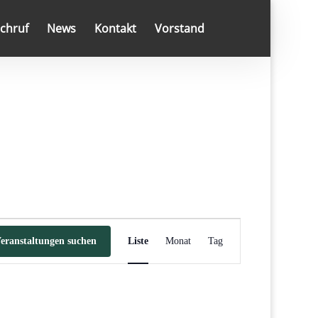
chruf
News
Kontakt
Vorstand
Veranstaltung
Ansichten-
eranstaltungen suchen
Liste
Monat
Tag
Navigation