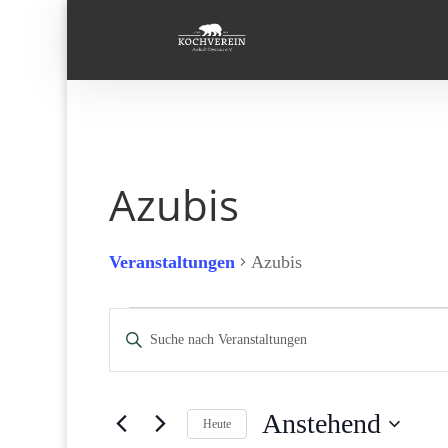
Azubis
Veranstaltungen
Azubis
Veranstaltungen
Veranstaltungen
Bitte
Suche
Schlüsselwort
und
eingeben.
Ansichten,
Suche
Navigation
Anstehend
Heute
nach