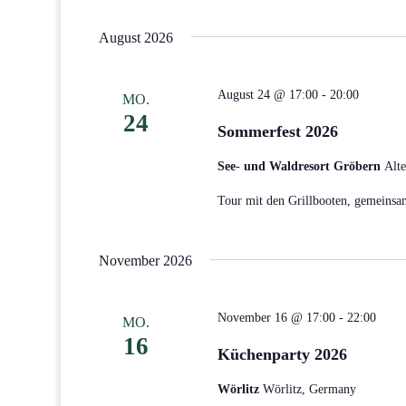
Datum
Veranstaltungen
wählen.
August 2026
Schlüsselwort.
August 24 @ 17:00
-
20:00
MO.
24
Sommerfest 2026
See- und Waldresort Gröbern
Alte
Tour mit den Grillbooten, gemeinsam
November 2026
November 16 @ 17:00
-
22:00
MO.
16
Küchenparty 2026
Wörlitz
Wörlitz, Germany