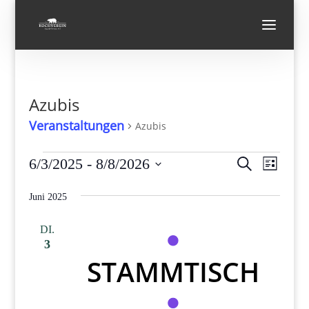
Azubis
Veranstaltungen
Azubis
Veranstaltungen
Verans
Vera
6/3/2025
 - 
8/8/2026
Suche
Liste
Ansi
Suche
Datum
Navi
und
Juni 2025
wählen.
Ansicht
DI.
Navigat
3