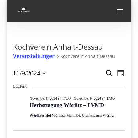
Kochverein Anhalt-Dessau
Veranstaltungen
Kochverein Anhalt-Dessau
Veranstaltungen
Verans
Vera
11/9/2024
Suche
Tag
Ansi
für
Suche
Datum
Navi
November
und
Laufend
wählen.
9,
Ansicht
November 8, 2024 @ 17:00
-
November 9, 2024 @ 17:00
2024
Navigat
Herbsttagung Wörlitz – LVMD
Wörlitzer Hof
Wörlitzer Markt 96, Oranienbaum-Wörlitz