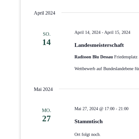
Datum
Veranstaltungen
wählen.
April 2024
Schlüsselwort.
April 14, 2024
-
April 15, 2024
SO.
14
Landesmeisterschaft
Radisson Blu Dessau
Friedensplatz
Wettbewerb auf Bundeslandebene für
Mai 2024
Mai 27, 2024 @ 17:00
-
21:00
MO.
27
Stammtisch
Ort folgt noch.