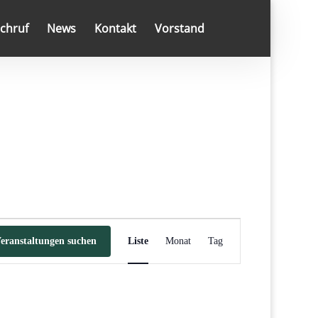
chruf
News
Kontakt
Vorstand
Veranstaltung
Ansichten-
eranstaltungen suchen
Liste
Monat
Tag
Navigation