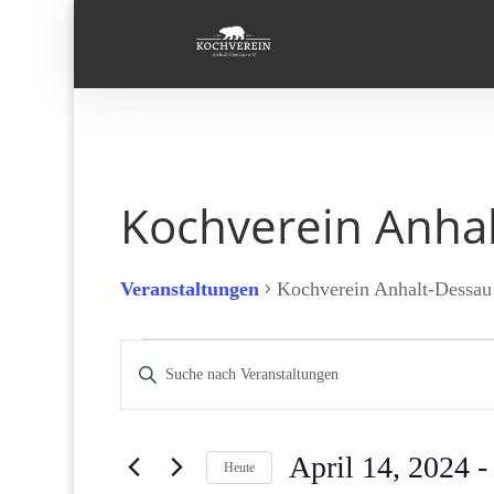
Kochverein Anha
Veranstaltungen
Kochverein Anhalt-Dessau
Veranstaltungen
Veranstaltungen
Bitte
Suche
Schlüsselwort
und
eingeben.
Ansichten,
Suche
Navigation
April 14, 2024
 -
Heute
nach