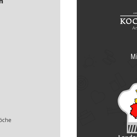
n
Mi
öche