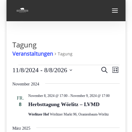
Tagung
Veranstaltungen
Tagung
Veranstaltungen
Verans
Vera
11/8/2024
 - 
8/8/2026
Suche
Liste
Ansi
Suche
Datum
Navi
und
November 2024
wählen.
Ansicht
November 8, 2024 @ 17:00
-
November 9, 2024 @ 17:00
FR.
Navigat
8
Herbsttagung Wörlitz – LVMD
Wörlitzer Hof
Wörlitzer Markt 96, Oranienbaum-Wörlitz
März 2025