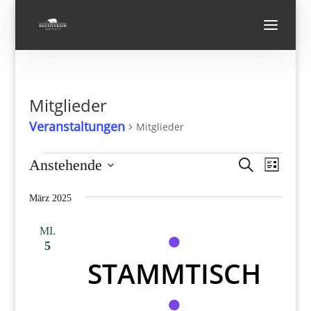
Mitglieder
Veranstaltungen
Mitglieder
Veranstaltungen
Verans
Vera
Anstehende
Suche
Liste
Ansi
Suche
Datum
Navi
und
März 2025
wählen.
Ansicht
MI.
Navigat
5