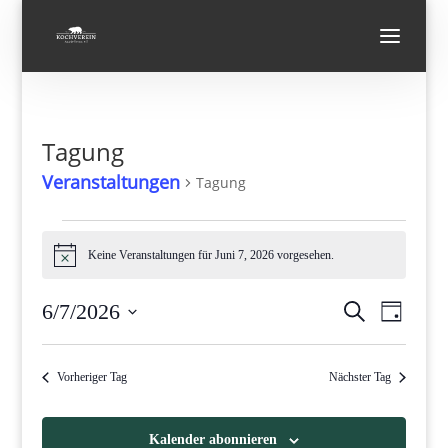
Tagung
Veranstaltungen
Tagung
Veranstaltungen
für
Keine Veranstaltungen für Juni 7, 2026 vorgesehen.
Hinweis
Juni
Verans
Vera
7,
6/7/2026
Suche
Tag
Ansi
Suche
2026
Datum
Navi
und
wählen.
Vorheriger Tag
Nächster Tag
Ansicht
Navigat
Kalender abonnieren