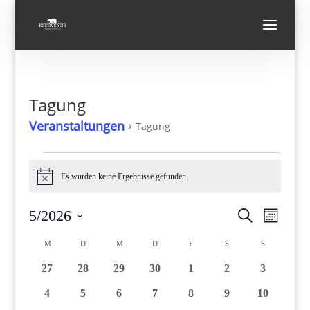
Tagung
Veranstaltungen
Tagung
Veranstaltungen
Es wurden keine Ergebnisse gefunden.
Hinweis
Verans
Vera
5/2026
Suche
Monat
Ansi
Suche
Datum
Navi
Kalender
und
M
MONTAG
D
DIENSTAG
M
MITTWOCH
D
DONNERSTAG
F
FREITAG
S
SAMSTAG
S
SONNTAG
wählen.
von
Ansicht
0
0
0
0
0
0
0
27
28
29
30
1
2
3
Veranstaltungen
Navigat
Veranstaltungen
Veranstaltungen
Veranstaltungen
Veranstaltungen
Veranstaltungen
Veranstaltungen
Veranstal
0
0
0
0
0
0
0
4
5
6
7
8
9
10
Veranstaltungen
Veranstaltungen
Veranstaltungen
Veranstaltungen
Veranstaltungen
Veranstaltungen
Veranstalt