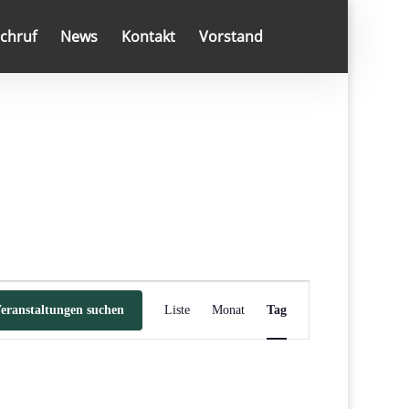
chruf
News
Kontakt
Vorstand
Veranstaltung
Ansichten-
eranstaltungen suchen
Liste
Monat
Tag
Navigation