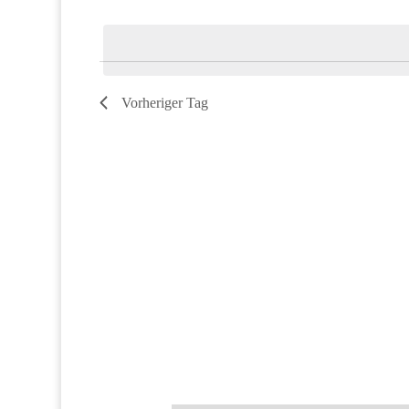
Datum
Veranstaltungen
wählen.
Schlüsselwort.
Vorheriger Tag