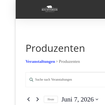
Produzenten
Veranstaltungen
Produzenten
Veranstaltungen
Veranstaltungen
Bitte
für
Suche
Schlüsselwort
Juni
und
eingeben.
7,
Ansichten,
Suche
2026
Navigation
Juni 7, 2026
Heute
nach