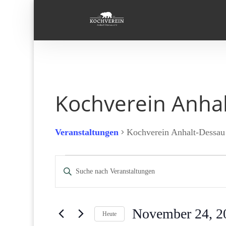
Kochverein Anha
Veranstaltungen
Kochverein Anhalt-Dessau
Veranstaltungen
Veranstaltungen
Bitte
für
Suche
Schlüsselwort
November
und
eingeben.
24,
Ansichten,
Suche
2025
Navigation
November 24, 2
Heute
nach