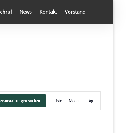
chruf
News
Kontakt
Vorstand
Veranstaltung
Ansichten-
eranstaltungen suchen
Liste
Monat
Tag
Navigation