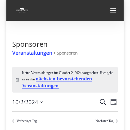
Sponsoren
Veranstaltungen
Sponsoren
Veranstaltungen
für
Keine Veranstaltungen für Oktober 2, 2024 vorgesehen. Hier geht
nächsten bevorstehenden
es zu den
Oktober
Hinweis
Veranstaltungen
.
2,
2024
Verans
Vera
10/2/2024
Suche
Tag
Ansi
Suche
Datum
Navi
und
wählen.
Vorheriger Tag
Nächster Tag
Ansicht