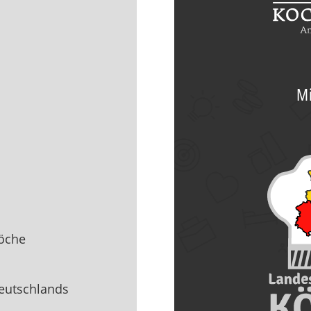
Mi
öche
eutschlands