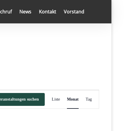
chruf
News
Kontakt
Vorstand
Veranstaltung
Ansichten-
eranstaltungen suchen
Liste
Monat
Tag
Navigation