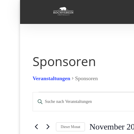
Sponsoren
Veranstaltungen
Sponsoren
Veranstaltungen
Veranstaltungen
Bitte
Suche
Schlüsselwort
und
eingeben.
Ansichten,
Suche
Navigation
November 2
Dieser Monat
nach