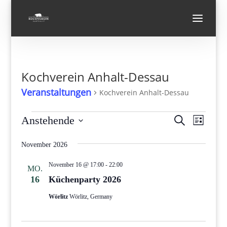
Kochverein Anhalt-Dessau
Veranstaltungen
Kochverein Anhalt-Dessau
Veranstaltungen
Verans
Vera
Anstehende
Suche
Liste
Ansi
Suche
Datum
Navi
und
November 2026
wählen.
Ansicht
November 16 @ 17:00
-
22:00
MO.
Navigat
16
Küchenparty 2026
Wörlitz
Wörlitz, Germany