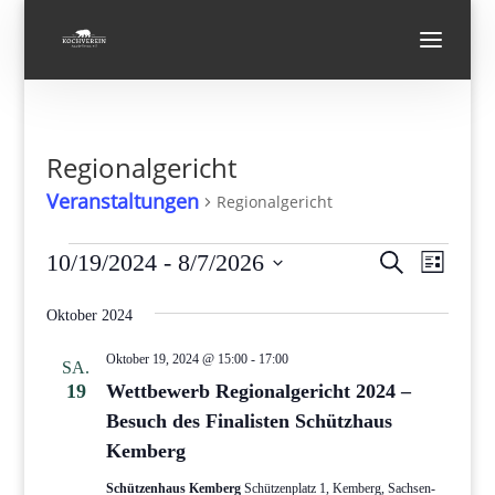
Regionalgericht
Veranstaltungen
Regionalgericht
Veranstaltungen
Verans
Vera
10/19/2024
 - 
8/7/2026
Suche
Liste
Ansi
Suche
Datum
Navi
und
Oktober 2024
wählen.
Ansicht
Oktober 19, 2024 @ 15:00
-
17:00
SA.
Navigat
19
Wettbewerb Regionalgericht 2024 –
Besuch des Finalisten Schützhaus
Kemberg
Schützenhaus Kemberg
Schützenplatz 1, Kemberg, Sachsen-