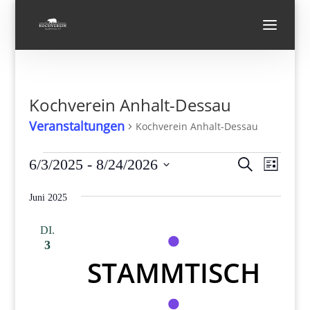
Kochverein Anhalt-Dessau
Veranstaltungen
Kochverein Anhalt-Dessau
Veranstaltungen
Verans
Vera
6/3/2025
 - 
8/24/2026
Suche
Liste
Ansi
Suche
Datum
Navi
und
Juni 2025
wählen.
Ansicht
DI.
Navigat
3