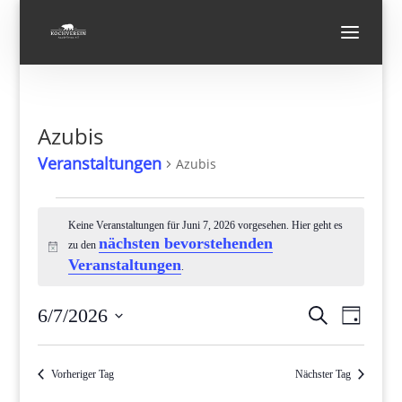
Azubis
Veranstaltungen
Azubis
Veranstaltungen
für
Keine Veranstaltungen für Juni 7, 2026 vorgesehen. Hier geht es
nächsten bevorstehenden
zu den
Juni
Hinweis
Veranstaltungen
.
7,
2026
Verans
Vera
6/7/2026
Suche
Tag
Ansi
Suche
Datum
Navi
und
wählen.
Vorheriger Tag
Nächster Tag
Ansicht